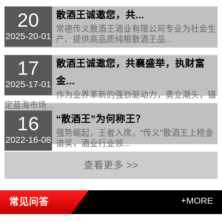
20
散酒王诚邀您，共...
常德传义散酒王酒业有限公司专业为社会生
2025-20-01
产、提供高品质纯粮散酒王品...
17
散酒王诚邀您，共襄盛举，执财富
金...
2025-17-01
作为业界革新的强劲驱动力，勇立潮头，锚
定蓝海市场...
16
“散酒王”为何称王？
强势崛起，王者入席，“传义”散酒王上榜金
2022-16-08
谱奖，酒业行业领...
查看更多 >>
+MORE
常见问答