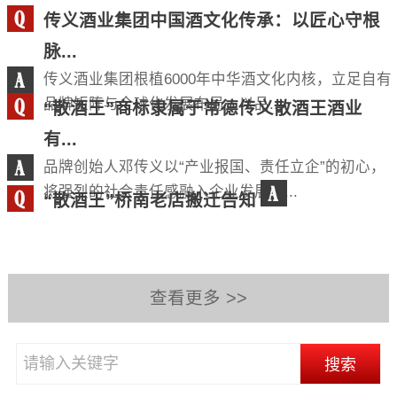
传义酒业集团中国酒文化传承：以匠心守根
脉...
传义酒业集团根植6000年中华酒文化内核，立足自有
品牌矩阵与全球化发展布局，以品...
“散酒王”商标隶属于常德传义散酒王酒业
有...
品牌创始人邓传义以“产业报国、责任立企”的初心，
将强烈的社会责任感融入企业发展血...
“散酒王”桥南老店搬迁告知
查看更多 >>